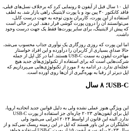
اپل ۱۰ سال قبل از آیفون ۵ رونمایی کرد که برخلاف نسل‌های قبلی،
فاقد کانکتور ۳۰ پین بود و با پورت لایتنینگ راهی بازار شد. به لطف
استفاده از این پورت، کاربران بدون توجه به جهت درست کابل،
می‌توانستند آن را درون پورت گوشی قرار دهند. این در حالی است
که پیش از لایتنینگ، برای سایر پورت‌ها فقط یک جهت درست وجود
داشت.
اما این پورت که روزی روزگاری یک نوآوری جذاب محسوب می‌شد،
حالا صدای بسیاری از کاربران را درآورده و این افراد خواستار
مهاجرت آیفون به سمت USB-C هستند. اما در کل اپل از جمله
شرکت‌هایی است که برای استفاده از تکنولوژی‌های جدید هیچ
عجله‌ای ندارد. در ادامه به ۶ مورد از تکنولوژی‌هایی می‌پردازیم که
اپل دیرتر از رقبا به بهره‌گیری از آن‌ها روی آورده است.
USB-C؛ ۸ سال
این ویژگی هنوز عملی نشده ولی به دلیل قوانین جدید اتحادیه اروپا،
اپل برای آیفون‌های ۲۰۲۳ چاره‌ای جز استفاده از پورت USB-C
ندارد. البته این قانون از اواسط ۲۰۲۴ اجرایی می‌شود ولی
تحلیلگران بر این باور هستند که اپل در این زمینه ریسک نمی‌کند و از
سال ۲۰۲۳ برای سری آیفون ۱۵ از پورت USB-C استفاده خواهد