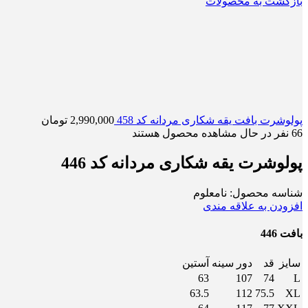
بازگشت به محصولات
پولوشرت بافت یقه شکاری مردانه کد 458
2,990,000
تومان
66
نفر در حال مشاهده محصول هستند
پولوشرت یقه شکاری مردانه کد 446
شناسه محصول:
نامعلوم
افزودن به علاقه مندی
بافت 446
سایز
قد
دور سینه
آستین
63
107
74
L
63.5
112
75.5
XL