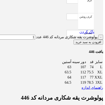
کرم
کرم روشن
پاک کردن
مشکی
پولوشرت یقه شکاری مردانه کد 446 عدد
افزودن به سبد خرید
بافت 446
سایز
قد
دور سینه
آستین
63
107
74
L
63.5
112
75.5
XL
64
117
77
XXL
64.5
119
78.5
3XL
راهنمای اندازه
پولوشرت یقه شکاری مردانه کد 446