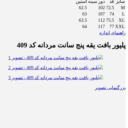
سایز
قد
دور سینه
آستین
62.5
102
72.5
M
63
107
74
L
63.5
112
75.5
XL
64
117
77
XXL
راهنمای اندازه
پلیور بافت یقه پنج سانت مردانه کد 409
بزرگنمایی تصویر