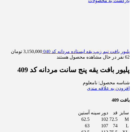
بازگشت به محصولات
پلیور بافت نیم زیپ یقه ایستاده مردانه کد 040
3,150,000
تومان
62
نفر در حال مشاهده محصول هستند
پلیور بافت یقه پنج سانت مردانه کد 409
شناسه محصول:
نامعلوم
افزودن به علاقه مندی
بافت 409
سایز
قد
دور سینه
آستین
62.5
102
72.5
M
63
107
74
L