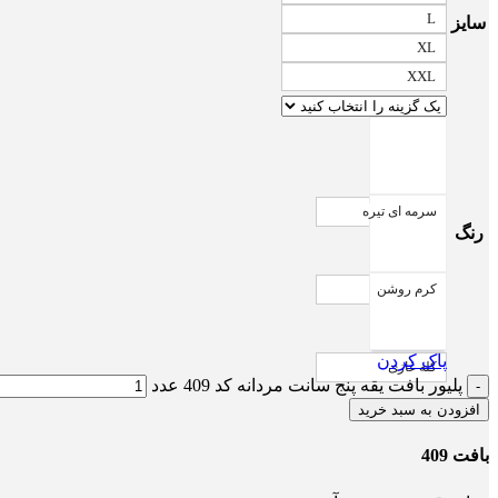
L
سایز
XL
XXL
سرمه ای تیره
رنگ
کرم روشن
پاک کردن
کله غازی
پلیور بافت یقه پنج سانت مردانه کد 409 عدد
افزودن به سبد خرید
بافت 409