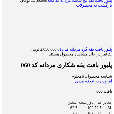
پلیور بافت یقه پنج سانت مردانه کد 082
2,750,000
تومان
بازگشت به محصولات
پلیور بافت یقه گرد مردانه کد 012
2,650,000
تومان
21
نفر در حال مشاهده محصول هستند
پلیور بافت یقه شکاری مردانه کد 060
شناسه محصول:
نامعلوم
افزودن به علاقه مندی
بافت 060
سایز
قد
دور سینه
آستین
62.5
102
72.5
M
63
107
74
L