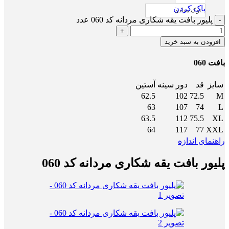
پاک کردن
نوک مدادی
پلیور بافت یقه شکاری مردانه کد 060 عدد
افزودن به سبد خرید
بافت 060
سایز
قد
دور سینه
آستین
62.5
102
72.5
M
63
107
74
L
63.5
112
75.5
XL
64
117
77
XXL
راهنمای اندازه
پلیور بافت یقه شکاری مردانه کد 060