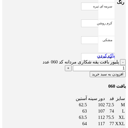
رنگ
سرمه ای تیره
کرم روشن
مشکی
پاک کردن
نوک مدادی
پلیور بافت یقه شکاری مردانه کد 060 عدد
افزودن به سبد خرید
بافت 060
سایز
قد
دور سینه
آستین
62.5
102
72.5
M
63
107
74
L
63.5
112
75.5
XL
64
117
77
XXL