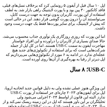
اپل ۱۰ سال قبل از آیفون ۵ رونمایی کرد که برخلاف نسل‌های قبلی،
فاقد کانکتور ۳۰ پین بود و با پورت لایتنینگ راهی بازار شد. به لطف
استفاده از این پورت، کاربران بدون توجه به جهت درست کابل،
می‌توانستند آن را درون پورت گوشی قرار دهند. این در حالی است
که پیش از لایتنینگ، برای سایر پورت‌ها فقط یک جهت درست وجود
داشت.
اما این پورت که روزی روزگاری یک نوآوری جذاب محسوب می‌شد،
حالا صدای بسیاری از کاربران را درآورده و این افراد خواستار
مهاجرت آیفون به سمت USB-C هستند. اما در کل اپل از جمله
شرکت‌هایی است که برای استفاده از تکنولوژی‌های جدید هیچ
عجله‌ای ندارد. در ادامه به ۶ مورد از تکنولوژی‌هایی می‌پردازیم که
اپل دیرتر از رقبا به بهره‌گیری از آن‌ها روی آورده است.
USB-C؛ ۸ سال
این ویژگی هنوز عملی نشده ولی به دلیل قوانین جدید اتحادیه اروپا،
اپل برای آیفون‌های ۲۰۲۳ چاره‌ای جز استفاده از پورت USB-C
ندارد. البته این قانون از اواسط ۲۰۲۴ اجرایی می‌شود ولی
تحلیلگران بر این باور هستند که اپل در این زمینه ریسک نمی‌کند و از
سال ۲۰۲۳ برای سری آیفون ۱۵ از پورت USB-C استفاده خواهد